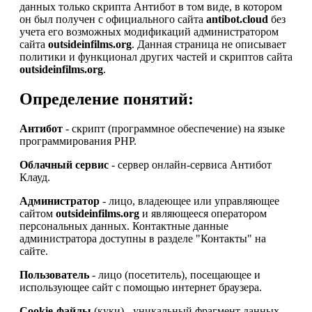
данных только скрипта Антибот в том виде, в котором
он был получен с официального сайта
antibot.cloud
без
учета его возможных модификаций администратором
сайта
outsideinfilms.org
. Данная страница не описывает
политики и функционал других частей и скриптов сайта
outsideinfilms.org
.
Определение понятий:
Антибот
- скрипт (программное обеспечение) на языке
программирования PHP.
Облачный сервис
- сервер онлайн-сервиса Антибот
Клауд.
Администратор
- лицо, владеющее или управляющее
сайтом
outsideinfilms.org
и являющееся оператором
персональных данных. Контактные данные
администратора доступны в разделе "Контакты" на
сайте.
Пользователь
- лицо (посетитель), посещающее и
использующее сайт с помощью интернет браузера.
Cookie-файлы
(куки) - уникальный фрагмент данных,